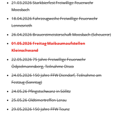
21.03.2026 Starkbierfest Freiwillige Feuerwehr
Moosbach
18.04.2026 Fahrzeugweihe Freiwillige Feuerwehr
Lennesrieth
26.04.2026 Brauereimeisterschaft Moosbach (Scheuerer)
01.05.2026 Freitag Maibaumaufstellen
Kleinschwand
22.05.2026 75 Jahre Freiwillige Feuerwehr
Ödpielmannsberg, Teilnahme Disco
24.05.2026 150 Jahre FFW Diendorf, Teilnahme am
Festzug (Sonntag)
24.05.26 Pfingstschwanz in Söllitz
25.05.26 Oldtimertreffen Lerau
29.05.2026 150 Jahre FFW Teunz